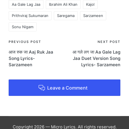
Tags:
Aa Gale Lag Jaa
Ibrahim Ali Khan
Kajol
Prithviraj Sukumaran
Saregama
Sarzameen
Sonu Nigam
Post
PREVIOUS POST
NEXT POST
आज रुक जा Aaj Ruk Jaa
आ गले लग जा Aa Gale Lag
navigation
Song Lyrics-
Jaa Duet Version Song
Sarzameen
Lyrics- Sarzameen
Leave a Comment
Copyright 2026 — Micro Lyrics. All rights reserved.