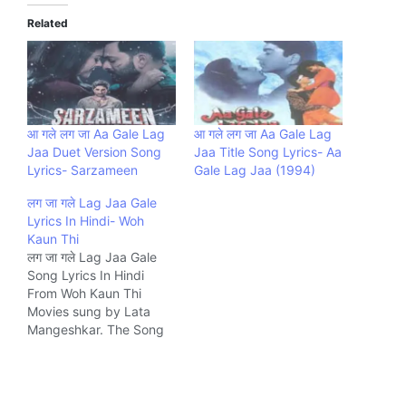
Related
आ गले लग जा Aa Gale Lag
आ गले लग जा Aa Gale Lag
Jaa Duet Version Song
Jaa Title Song Lyrics- Aa
Lyrics- Sarzameen
Gale Lag Jaa (1994)
लग जा गले Lag Jaa Gale
Lyrics In Hindi- Woh
Kaun Thi
लग जा गले Lag Jaa Gale
Song Lyrics In Hindi
From Woh Kaun Thi
Movies sung by Lata
Mangeshkar. The Song
is written by Raja Mehdi
Ali Khan and composed
by Madan Mohan Music
company Saregama.