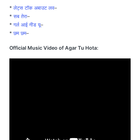
*
लेट्स टॉक अबाउट लव
–
*
सब तेरा
–
*
गर्ल आई नीड यू
–
*
छम छम
–
Official Music Video of Agar Tu Hota: