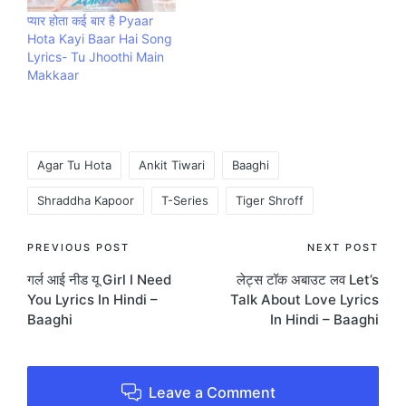
प्यार होता कई बार है Pyaar
Hota Kayi Baar Hai Song
Lyrics- Tu Jhoothi Main
Makkaar
Tags:
Agar Tu Hota
Ankit Tiwari
Baaghi
Shraddha Kapoor
T-Series
Tiger Shroff
Post
PREVIOUS POST
NEXT POST
गर्ल आई नीड यू Girl I Need
लेट्स टॉक अबाउट लव Let’s
navigation
You Lyrics In Hindi –
Talk About Love Lyrics
Baaghi
In Hindi – Baaghi
Leave a Comment