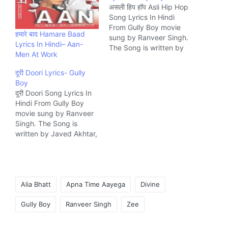
असली हिप हॉप Asli Hip Hop
Song Lyrics In Hindi
From Gully Boy movie
हमारे बाद Hamare Baad
sung by Ranveer Singh.
Lyrics In Hindi– Aan-
The Song is written by
Men At Work
Spitfire and composed
by Spitfire Music
दूरी Doori Lyrics- Gully
company Zee
Boy
दूरी Doori Song Lyrics In
Hindi From Gully Boy
movie sung by Ranveer
Singh. The Song is
written by Javed Akhtar,
Divine and composed by
Rishi Rich Music
company Zee
Tags:
Alia Bhatt
Apna Time Aayega
Divine
Gully Boy
Ranveer Singh
Zee