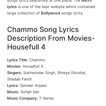
songs lyrics peacefully at one place. The
Micro
lyrics
is one of the best website which contained
large collection of
Bollywood
songs lyrics.
Chammo Song Lyrics
Description From Movies-
Housefull 4
Lyrics Title:
Chammo
Movies:
Housefull 4
Singers:
Sukhwinder Singh, Shreya Ghoshal,
Shadab Faridi
Lyrics:
Sameer Anjaan
Music:
Sohail Sen
Music Company:
T-Series