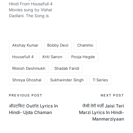
Hindi From Housefull 4
Movies sung by Vishal
Dadlani. The Song is
written by Farhad Samji
and composed by Sohail
Sen. Music company T-
Series
Tags:
Akshay Kumar
Bobby Deol
Chammo
Housefull 4
Kriti Sanon
Pooja Hegde
Riteish Deshmukh
Shadab Faridi
Shreya Ghoshal
Sukhwinder Singh
T-Series
Post
PREVIOUS POST
NEXT POST
ऑउटफिट Outfit Lyrics In
जैसी तेरी मर्ज़ी Jaisi Teri
navigation
Hindi- Ujda Chaman
Marzi Lyrics In Hindi-
Manmarziyaan