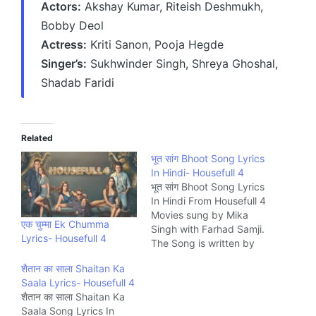
Actors:
Akshay Kumar, Riteish Deshmukh,
Bobby Deol
Actress:
Kriti Sanon, Pooja Hegde
Singer’s:
Sukhwinder Singh, Shreya Ghoshal,
Shadab Faridi
Related
भूत सांग Bhoot Song Lyrics
In Hindi- Housefull 4
भूत सांग Bhoot Song Lyrics
In Hindi From Housefull 4
Movies sung by Mika
एक चुम्मा Ek Chumma
Singh with Farhad Samji.
Lyrics- Housefull 4
The Song is written by
Farhad Samji, Vayu and
शैतान का साला Shaitan Ka
composed by Sandeep
Saala Lyrics- Housefull 4
Shirodkar. Music
शैतान का साला Shaitan Ka
company T-Series
Saala Song Lyrics In