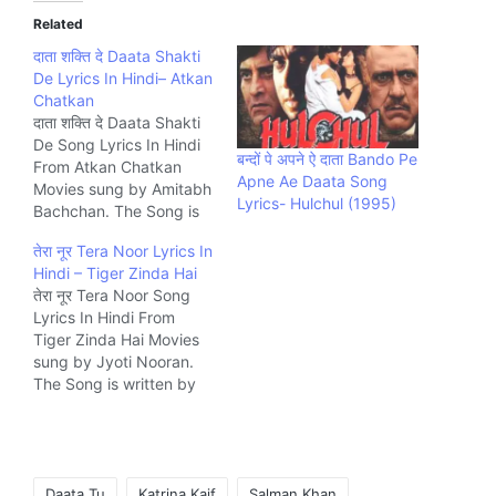
Related
दाता शक्ति दे Daata Shakti
De Lyrics In Hindi– Atkan
Chatkan
दाता शक्ति दे Daata Shakti
De Song Lyrics In Hindi
बन्दों पे अपने ऐ दाता Bando Pe
From Atkan Chatkan
Apne Ae Daata Song
Movies sung by Amitabh
Lyrics- Hulchul (1995)
Bachchan. The Song is
written by Runaa Rizvii
तेरा नूर Tera Noor Lyrics In
Shivamani and
Hindi – Tiger Zinda Hai
composed by Drums
तेरा नूर Tera Noor Song
Shivamani Music
Lyrics In Hindi From
company Zee.
Tiger Zinda Hai Movies
sung by Jyoti Nooran.
The Song is written by
Irshad Kamil and
composed by Vishal-
Shekhar Music company
YRF.
Tags:
Daata Tu
Katrina Kaif
Salman Khan