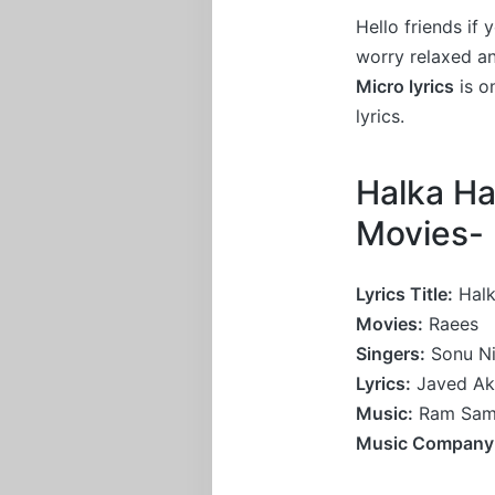
Hello friends if
worry relaxed a
Micro lyrics
is o
lyrics.
Halka Ha
Movies-
Lyrics Title:
Halk
Movies:
Raees
Singers:
Sonu Ni
Lyrics:
Javed Ak
Music:
Ram Sam
Music Company