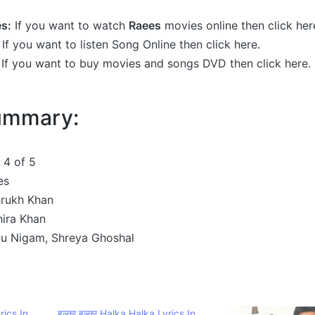
s:
If you want to watch
Raees
movies online then click her
If you want to listen Song Online then click here.
If you want to buy movies and songs DVD then click here.
Summary:
4 of 5
es
rukh Khan
ira Khan
u Nigam, Shreya Ghoshal
rics In
हल्का हल्का Halka Halka Lyrics In