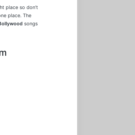
ht place so don’t
one place. The
Bollywood
songs
om