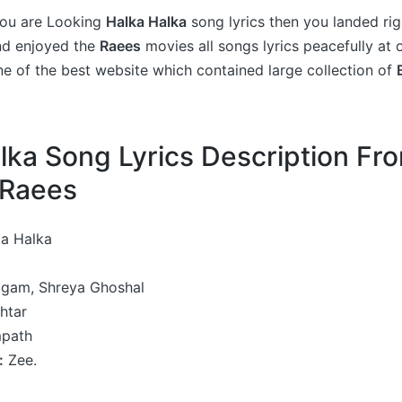
 you are Looking
Halka Halka
song lyrics then you landed rig
nd enjoyed the
Raees
movies all songs lyrics peacefully at 
ne of the best website which contained large collection of
lka Song Lyrics Description Fr
 Raees
a Halka
gam, Shreya Ghoshal
htar
path
:
Zee.