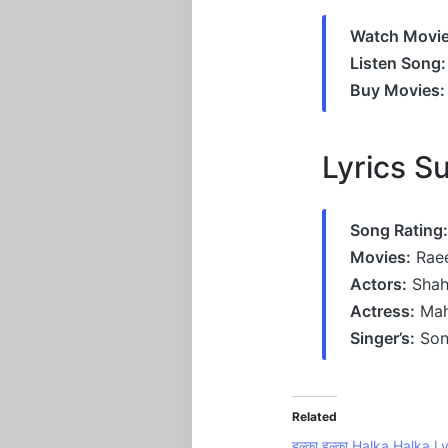
Watch Movie
Listen Song:
Buy Movies:
Lyrics 
Song Rating:
Movies:
Rae
Actors:
Shah
Actress:
Mah
Singer’s:
Son
Related
हल्का हल्का Halka Halka Ly