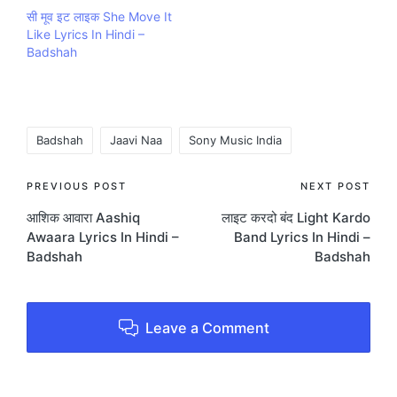
सी मूव इट लाइक She Move It
Like Lyrics In Hindi –
Badshah
Tags:
Badshah
Jaavi Naa
Sony Music India
Post
PREVIOUS POST
NEXT POST
आशिक आवारा Aashiq
लाइट करदो बंद Light Kardo
navigation
Awaara Lyrics In Hindi –
Band Lyrics In Hindi –
Badshah
Badshah
Leave a Comment