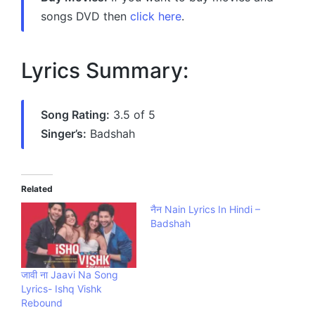
songs DVD then
click here
.
Lyrics Summary:
Song Rating:
3.5 of 5
Singer’s:
Badshah
Related
नैन Nain Lyrics In Hindi –
Badshah
जावी ना Jaavi Na Song
Lyrics- Ishq Vishk
Rebound