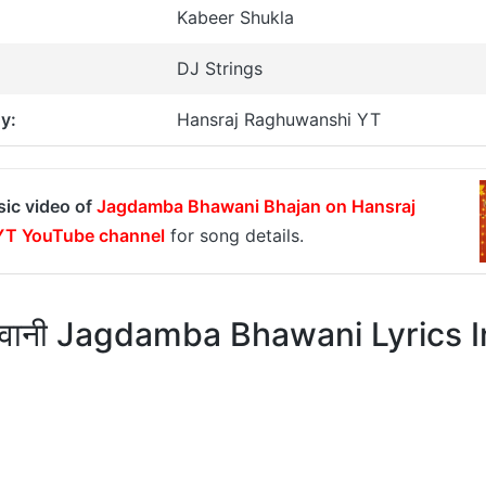
Kabeer Shukla
DJ Strings
y:
Hansraj Raghuwanshi YT
sic video of
Jagdamba Bhawani Bhajan on Hansraj
YT YouTube channel
for song details.
भवानी Jagdamba Bhawani Lyrics I