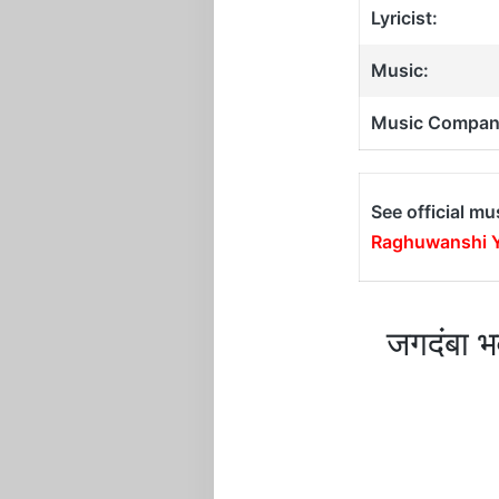
Lyricist:
Music:
Music Compan
See official mu
Raghuwanshi 
जगदंबा 