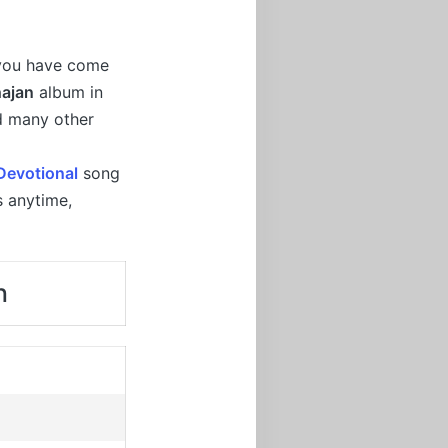
 you have come
hajan
album in
nd many other
Devotional
song
s anytime,
n