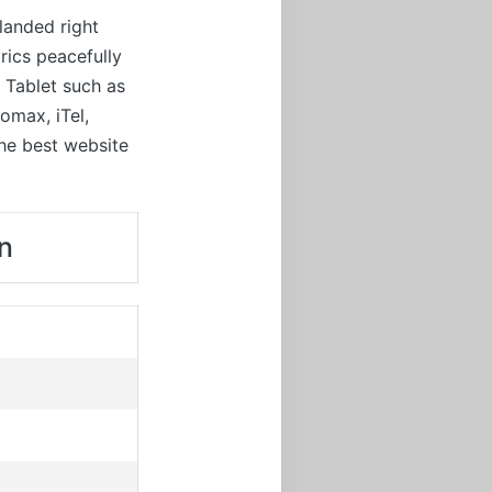
landed right
rics peacefully
d Tablet such as
omax, iTel,
the best website
n