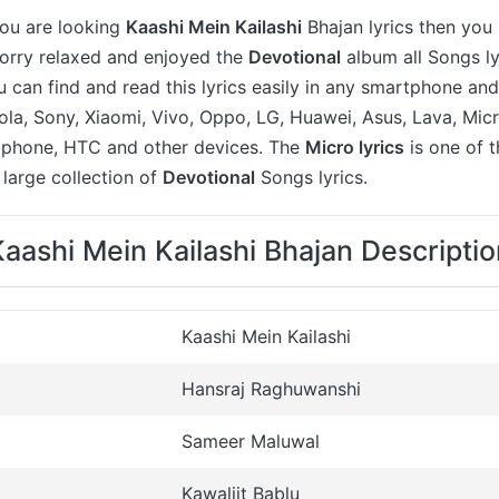
 you are looking
Kaashi Mein Kailashi
Bhajan lyrics then you 
worry relaxed and enjoyed the
Devotional
album all Songs ly
u can find and read this lyrics easily in any smartphone an
a, Sony, Xiaomi, Vivo, Oppo, LG, Huawei, Asus, Lava, Micr
 iphone, HTC and other devices. The
Micro lyrics
is one of 
large collection of
Devotional
Songs lyrics.
Kaashi Mein Kailashi Bhajan Descriptio
Kaashi Mein Kailashi
Hansraj Raghuwanshi
Sameer Maluwal
Kawaljit Bablu