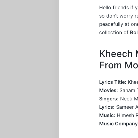
Hello friends if
so don’t worry 
peacefully at on
collection of
Bo
Kheech M
From Mo
Lyrics Title:
Khee
Movies:
Sanam T
Singers:
Neeti M
Lyrics:
Sameer A
Music:
Himesh 
Music Company