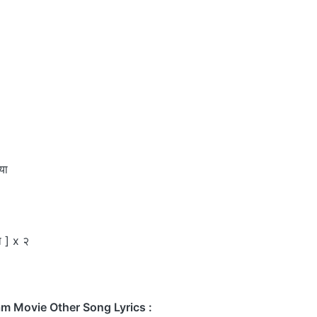
या
ा ] x २
m Movie Other Song Lyrics :