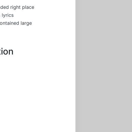
nded right place
 lyrics
ontained large
tion