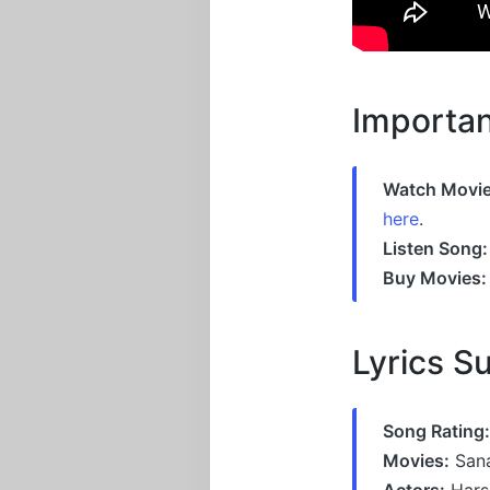
Importan
Watch Movie
here
.
Listen Song:
Buy Movies:
Lyrics 
Song Rating:
Movies:
Sana
Actors:
Hars