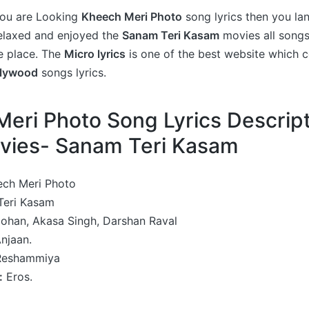
 you are Looking
Kheech Meri Photo
song lyrics then you la
relaxed and enjoyed the
Sanam Teri Kasam
movies all songs
e place. The
Micro lyrics
is one of the best website which c
llywood
songs lyrics.
eri Photo Song Lyrics Descrip
vies- Sanam Teri Kasam
ch Meri Photo
eri Kasam
ohan, Akasa Singh, Darshan Raval
njaan.
Reshammiya
:
Eros.