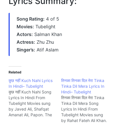
Lyrics Summary:
Song Rating:
4 of 5
Movies:
Tubelight
Actors:
Salman Khan
Actress:
Zhu Zhu
Singer’s:
Atif Aslam
Related
कुछ नहीं Kuch Nahi Lyrics
तिनका तिनका दिल मेरा Tinka
In Hindi– Tubelight
Tinka Dil Mera Lyrics In
कुछ नहीं Kuch Nahi Song
Hindi– Tubelight
Lyrics In Hindi From
तिनका तिनका दिल मेरा Tinka
Tubelight Movies sung
Tinka Dil Mera Song
by Javed Ali, Shafqat
Lyrics In Hindi From
Amanat Ali, Papon. The
Tubelight Movies sung
Song is written by
by Rahat Fateh Ali Khan.
Amitabh Bhattacharya
The Song is written by