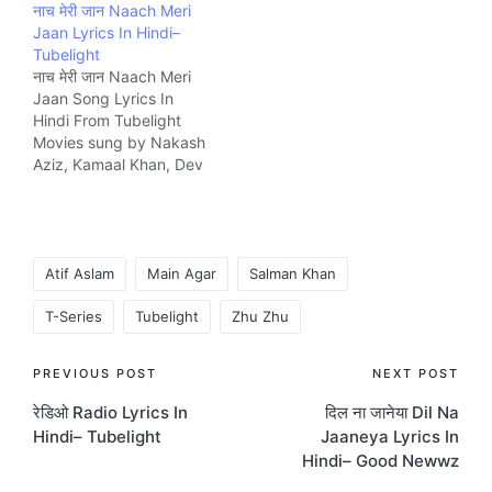
नाच मेरी जान Naach Meri
and composed by
Kausar Munir and
Jaan Lyrics In Hindi–
Pritam Music company
composed by Pritam
Tubelight
T-Series.
Music company T-
नाच मेरी जान Naach Meri
Series.
Jaan Song Lyrics In
Hindi From Tubelight
Movies sung by Nakash
Aziz, Kamaal Khan, Dev
Negi, Tushar Joshi. The
Song is written by
Amitabh Bhattacharya
and composed by
Tags:
Pritam Music company
Atif Aslam
Main Agar
Salman Khan
T-Series.
T-Series
Tubelight
Zhu Zhu
Post
PREVIOUS POST
NEXT POST
रेडिओ Radio Lyrics In
दिल ना जानेया Dil Na
navigation
Hindi– Tubelight
Jaaneya Lyrics In
Hindi– Good Newwz