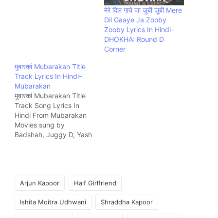
मेरे दिल गाये जा ज़ूबी ज़ूबी Mere
Dil Gaaye Ja Zooby
Zooby Lyrics In Hindi–
DHOKHA: Round D
Corner
मुबारकां Mubarakan Title
Track Lyrics In Hindi–
Mubarakan
मुबारकां Mubarakan Title
Track Song Lyrics In
Hindi From Mubarakan
Movies sung by
Badshah, Juggy D, Yash
Narvekar, Sukriti Kakar.
The Song is written by
Kumaar and composed
by Rishi Rich, Yash
Tags:
Anand Music company
Arjun Kapoor
Half Girlfriend
T-Series.
Ishita Moitra Udhwani
Shraddha Kapoor