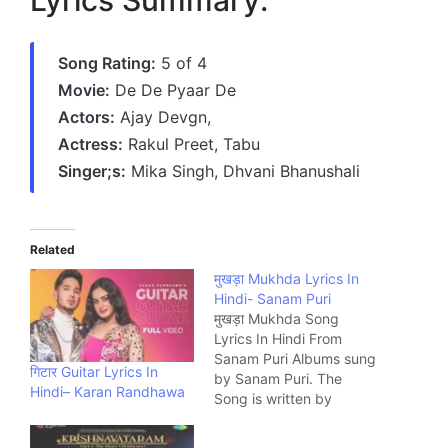
Lyrics Summary:
Song Rating:
5 of 4
Movie:
De De Pyaar De
Actors:
Ajay Devgn,
Actress:
Rakul Preet, Tabu
Singer;s:
Mika Singh, Dhvani Bhanushali
Related
मुखड़ा Mukhda Lyrics In
Hindi- Sanam Puri
मुखड़ा Mukhda Song
Lyrics In Hindi From
Sanam Puri Albums sung
गिटार Guitar Lyrics In
by Sanam Puri. The
Hindi– Karan Randhawa
Song is written by
Siddhant Kaushal and
composed by Sanam