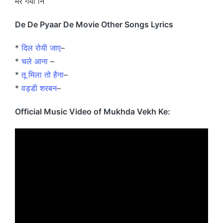
मर गया नि
De De Pyaar De Movie Other Songs Lyrics
*
दिल रोयी जाए
–
*
चले आना
–
*
तू मिला तो हैना
–
*
वड्डी शरबन
–
Official Music Video of Mukhda Vekh Ke: