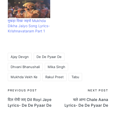
Puri music Company
Sanam Puri.
मुखड़ा दिखा जइयो Mukhda
Dikha Jaiyo Song Lyrics-
Krishnavataram Part 1
Tags:
Ajay Devgn
De De Pyaar De
Dhvani Bhanushali
Mika Singh
Mukhda Vekh Ke
Rakul Preet
Tabu
Post
PREVIOUS POST
NEXT POST
दिल रोयी जाए Dil Royi Jaye
चले आना Chale Aana
navigation
Lyrics- De De Pyaar De
Lyrics- De De Pyaar De