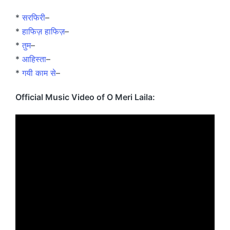
*
सरफिरी
–
*
हाफिज़ हाफिज़
–
*
तुम
–
*
आहिस्ता
–
*
गयी काम से
–
Official Music Video of O Meri Laila: