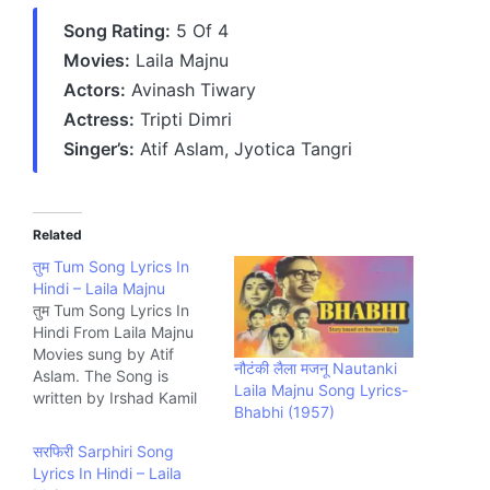
Song Rating:
5 Of 4
Movies:
Laila Majnu
Actors:
Avinash Tiwary
Actress:
Tripti Dimri
Singer’s:
Atif Aslam, Jyotica Tangri
Related
तुम Tum Song Lyrics In
Hindi – Laila Majnu
तुम Tum Song Lyrics In
Hindi From Laila Majnu
Movies sung by Atif
नौटंकी लैला मजनू Nautanki
Aslam. The Song is
Laila Majnu Song Lyrics-
written by Irshad Kamil
Bhabhi (1957)
and composed by
Niladri Kumar. Music
सरफिरी Sarphiri Song
company Zee.
Lyrics In Hindi – Laila