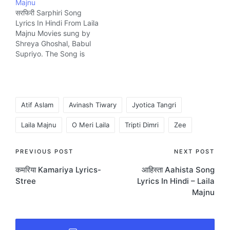
Majnu
सरफिरी Sarphiri Song
Lyrics In Hindi From Laila
Majnu Movies sung by
Shreya Ghoshal, Babul
Supriyo. The Song is
written by Irshad Kamil
and composed by
Niladri Kumar. Music
company Zee.
Tags:
Atif Aslam
Avinash Tiwary
Jyotica Tangri
Laila Majnu
O Meri Laila
Tripti Dimri
Zee
Post
PREVIOUS POST
NEXT POST
कमरिया Kamariya Lyrics-
आहिस्ता Aahista Song
navigation
Stree
Lyrics In Hindi – Laila
Majnu