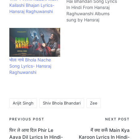
Hai Bhandari Song Lyrics
Kailashi Bhajan Lyrics-
In Hindi From Hansraj
Hansraj Raghuwanshi
Raghuwanshi Albums
sung by Hansraj
Raghuwanshi, Suresh
Verma. The Song is
written by Subhash
Ranjan, Hansraj
Raghuwanshi and
composed by Paramjeet
भोला नाचे Bhola Nache
Pammi music Company
Song Lyrics- Hansraj
iSur Studios.
Raghuwanshi
Tags:
Arijit Singh
Shiv Bhola Bhandari
Zee
Post
PREVIOUS POST
NEXT POST
फिर ले आया दिल Phir Le
मैं क्या करूँ Main Kya
navigation
Aaya Dil Lyrics In Hindi-
Karoon Lyrics In Hindi-