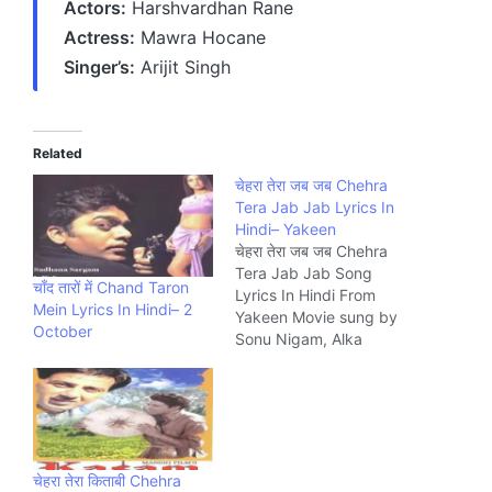
Actors:
Harshvardhan Rane
Actress:
Mawra Hocane
Singer’s:
Arijit Singh
Related
चेहरा तेरा जब जब Chehra
Tera Jab Jab Lyrics In
Hindi– Yakeen
चेहरा तेरा जब जब Chehra
Tera Jab Jab Song
चाँद तारों में Chand Taron
Lyrics In Hindi From
Mein Lyrics In Hindi– 2
Yakeen Movie sung by
October
Sonu Nigam, Alka
Yagnik. The Song is
written by Sameer and
composed by Himesh
Reshammiya Music
company T-Series.
चेहरा तेरा किताबी Chehra