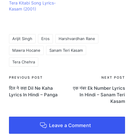
Tera Kitabi Song Lyrics-
Kasam (2001)
Tags:
Arijit Singh
Eros
Harshvardhan Rane
Mawra Hocane
Sanam Teri Kasam
Tera Chehra
Post
PREVIOUS POST
NEXT POST
दिल ने कहा Dil Ne Kaha
एक नंबर Ek Number Lyrics
navigation
Lyrics In Hindi – Panga
In Hindi – Sanam Teri
Kasam
Leave a Comment