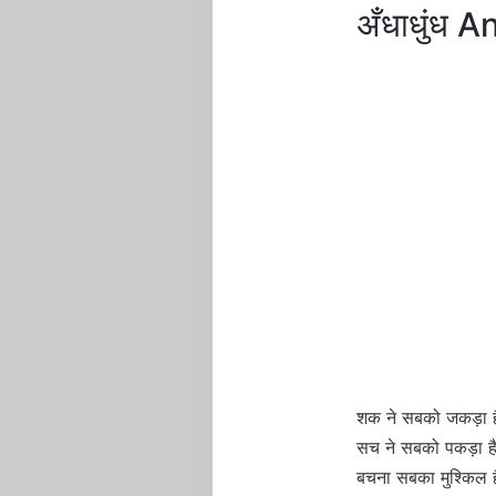
अँधाधुंध 
शक ने सबको जकड़ा ह
सच ने सबको पकड़ा ह
बचना सबका मुश्किल ह