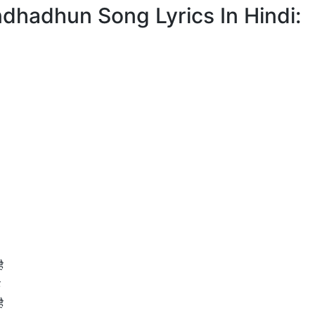
Andhadhun Song Lyrics In Hindi:
ै
ै
ै