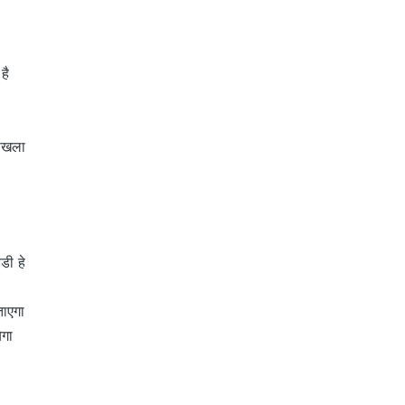
है
खोखला
डी हे
ताएगा
ेगा