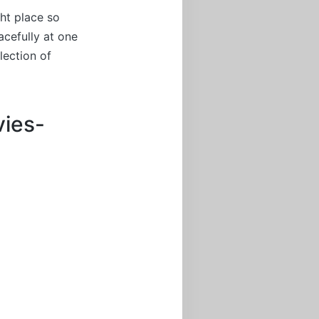
ht place so
acefully at one
lection of
vies-