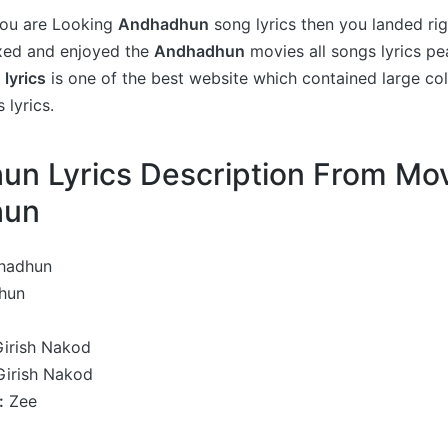
 you are Looking
Andhadhun
song lyrics then you landed rig
axed and enjoyed the
Andhadhun
movies all songs lyrics pe
 lyrics
is one of the best website which contained large col
 lyrics.
n Lyrics Description From Mo
hun
hadhun
hun
Girish Nakod
Girish Nakod
:
Zee