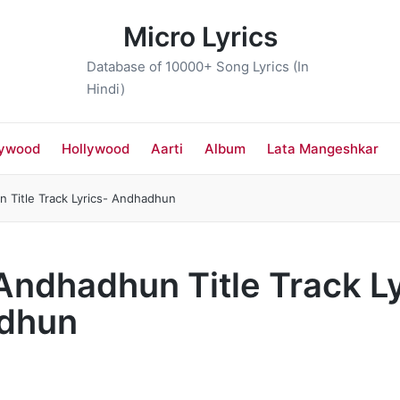
Micro Lyrics
Database of 10000+ Song Lyrics (In
Hindi)
lywood
Hollywood
Aarti
Album
Lata Mangeshkar
un Title Track Lyrics- Andhadhun
ध Andhadhun Title Track L
dhun