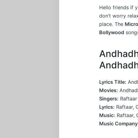
Hello friends if
don’t worry rel
place. The
Micro
Bollywood
songs
Andhadhu
Andhad
Lyrics Title:
And
Movies:
Andhad
Singers:
Raftaar
Lyrics:
Raftaar, 
Music:
Raftaar, 
Music Company