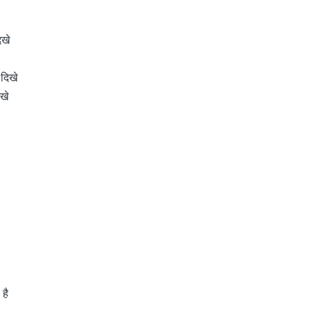
िखे
दिखे
खे
है