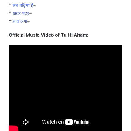
*
सब बढ़िया है
–
*
खटर पटर
–
*
चाव लगा
–
Official Music Video of Tu Hi Aham: