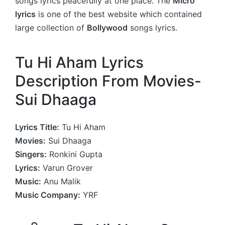
songs lyrics peacefully at one place. The
Micro
lyrics
is one of the best website which contained
large collection of
Bollywood
songs lyrics.
Tu Hi Aham Lyrics
Description From Movies-
Sui Dhaaga
Lyrics Title:
Tu Hi Aham
Movies:
Sui Dhaaga
Singers:
Ronkini Gupta
Lyrics:
Varun Grover
Music:
Anu Malik
Music Company:
YRF