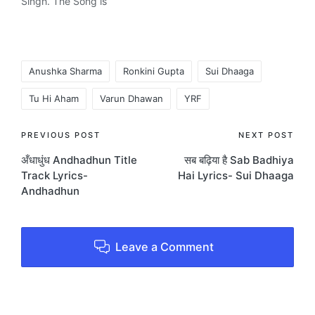
Singh. The Song is
written by Anu Malik,
Varun Grover and
composed by Anu Malik.
Music company YRF ,
Tags:
Anushka Sharma
Ronkini Gupta
Sui Dhaaga
Tu Hi Aham
Varun Dhawan
YRF
Post
PREVIOUS POST
NEXT POST
अँधाधुंध Andhadhun Title
सब बढ़िया है Sab Badhiya
navigation
Track Lyrics-
Hai Lyrics- Sui Dhaaga
Andhadhun
Leave a Comment