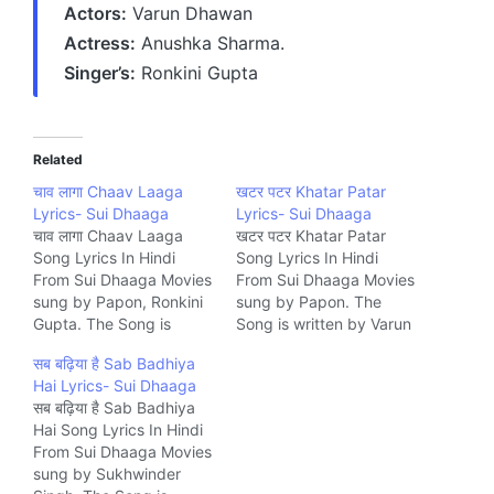
Actors:
Varun Dhawan
Actress:
Anushka Sharma.
Singer’s:
Ronkini Gupta
Related
चाव लागा Chaav Laaga
खटर पटर Khatar Patar
Lyrics- Sui Dhaaga
Lyrics- Sui Dhaaga
चाव लागा Chaav Laaga
खटर पटर Khatar Patar
Song Lyrics In Hindi
Song Lyrics In Hindi
From Sui Dhaaga Movies
From Sui Dhaaga Movies
sung by Papon, Ronkini
sung by Papon. The
Gupta. The Song is
Song is written by Varun
written by Varun Grover
Grover and composed
सब बढ़िया है Sab Badhiya
and composed by Anu
by Anu Malik. Music
Hai Lyrics- Sui Dhaaga
Malik. Music company
company YRF ,
सब बढ़िया है Sab Badhiya
YRF ,
Hai Song Lyrics In Hindi
From Sui Dhaaga Movies
sung by Sukhwinder