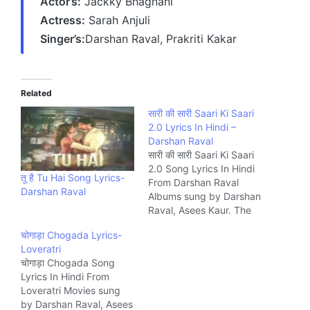
Actor’s:
Jackky Bhagnani
Actress:
Sarah Anjuli
Singer’s:
Darshan Raval, Prakriti Kakar
Related
सारी की सारी Saari Ki Saari
2.0 Lyrics In Hindi –
Darshan Raval
सारी की सारी Saari Ki Saari
2.0 Song Lyrics In Hindi
तू है Tu Hai Song Lyrics-
From Darshan Raval
Darshan Raval
Albums sung by Darshan
Raval, Asees Kaur. The
Song is written by
चोगाड़ा Chogada Lyrics-
Darshan Raval and
Loveratri
composed by Lijo
चोगाड़ा Chogada Song
George Music Company
Lyrics In Hindi From
Indie Music.
Loveratri Movies sung
by Darshan Raval, Asees