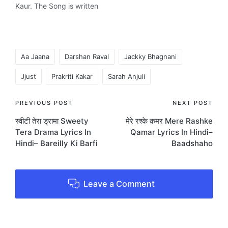
Kaur. The Song is written
by Darshan Raval,
Shabbir Ahmed and
composed by Lijo
George – Dj Chetas.
Tags:
Music company T-
Aa Jaana
Darshan Raval
Jackky Bhagnani
Series.
Jjust
Prakriti Kakar
Sarah Anjuli
Post
PREVIOUS POST
NEXT POST
स्वीटी तेरा ड्रामा Sweety
मेरे रश्के क़मर Mere Rashke
navigation
Tera Drama Lyrics In
Qamar Lyrics In Hindi–
Hindi– Bareilly Ki Barfi
Baadshaho
Leave a Comment