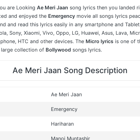
 you are Looking
Ae Meri Jaan
song lyrics then you landed r
axed and enjoyed the
Emergency
movie all songs lyrics peac
ind and read this lyrics easily in any smartphone and Table
a, Sony, Xiaomi, Vivo, Oppo, LG, Huawei, Asus, Lava, Micr
 iphone, HTC and other devices. The
Micro lyrics
is one of 
large collection of
Bollywood
songs lyrics.
Ae Meri Jaan Song Description
Ae Meri Jaan
Emergency
Hariharan
Manoj Muntashir