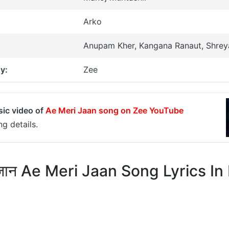
Arko
Anupam Kher, Kangana Ranaut, Shrey
y:
Zee
sic video of
Ae Meri Jaan song on Zee YouTube
g details.
ी जान Ae Meri Jaan Song Lyrics In 