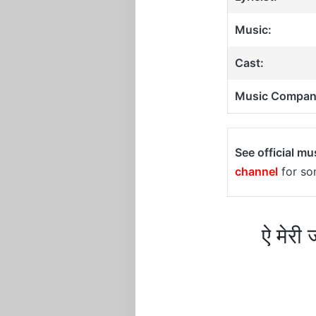
Music:
Cast:
Music Compan
See official mu
channel
for son
ऐ मेर