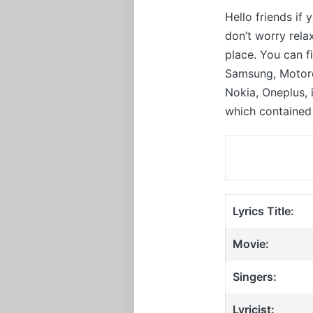
Hello friends if
don’t worry rel
place. You can f
Samsung, Motorol
Nokia, Oneplus,
which contained 
Lyrics Title:
Movie:
Singers:
Lyricist: