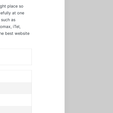
ight place so
efully at one
t such as
omax, iTel,
the best website