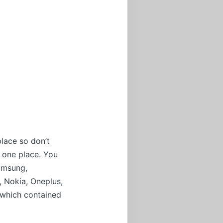
place so don’t
t one place. You
Samsung,
, Nokia, Oneplus,
 which contained