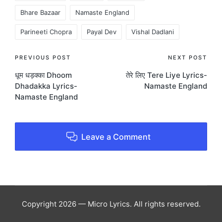
Bhare Bazaar
Namaste England
Parineeti Chopra
Payal Dev
Vishal Dadlani
Post
PREVIOUS POST
NEXT POST
धूम धड़क्का Dhoom
तेरे लिए Tere Liye Lyrics-
navigation
Dhadakka Lyrics-
Namaste England
Namaste England
Leave a Comment
Copyright 2026 — Micro Lyrics. All rights reserved.