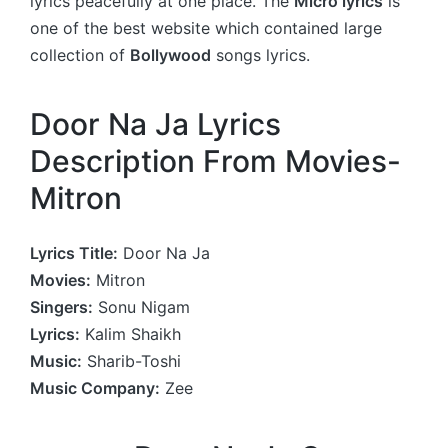
lyrics peacefully at one place. The
Micro lyrics
is
one of the best website which contained large
collection of
Bollywood
songs lyrics.
Door Na Ja Lyrics
Description From Movies-
Mitron
Lyrics Title:
Door Na Ja
Movies:
Mitron
Singers:
Sonu Nigam
Lyrics:
Kalim Shaikh
Music:
Sharib-Toshi
Music Company:
Zee