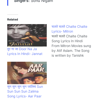
Singer’s:
Sonu Nigam
Related
चलते चलते Chalte Chalte
Lyrics- Mitron
चलते चलते Chalte Chalte
Song Lyrics In Hindi
From Mitron Movies sung
दूर ना जा Door Na Ja
by Atif Aslam. The Song
Lyrics In Hindi- Jannat
is written by Tanishk
Bagchi and composed
by Tanishk Bagchi.
Music company
Saregama.
सुन सुन सुन सुन जालिमा Sun
Sun Sun Sun Zalima
Song Lyrics- Aar Paar