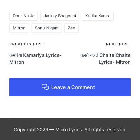
Tags:
Door Na Ja
Jackky Bhagnani
Kritika Kamra
Mitron
Sonu Nigam
Zee
Post
PREVIOUS POST
NEXT POST
कमरिया Kamariya Lyrics-
चलते चलते Chalte Chalte
navigation
Mitron
Lyrics- Mitron
Leave a Comment
Copyright 2026 — Micro Lyrics. All rights reserved.