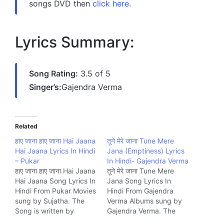
songs DVD then
click here
.
Lyrics Summary:
Song Rating:
3.5 of 5
Singer’s:
Gajendra Verma
Related
हाए जाना हाए जाना Hai Jaana
तूने मेरे जाना Tune Mere
Hai Jaana Lyrics In Hindi
Jana (Emptiness) Lyrics
– Pukar
In Hindi- Gajendra Verma
हाए जाना हाए जाना Hai Jaana
तूने मेरे जाना Tune Mere
Hai Jaana Song Lyrics In
Jana Song Lyrics In
Hindi From Pukar Movies
Hindi From Gajendra
sung by Sujatha. The
Verma Albums sung by
Song is written by
Gajendra Verma. The
Majrooh Sultanpuri &
Song is written by