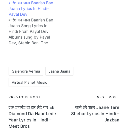
बारिश बन जाना Baarish Ban
Javed Akhtar and
Aseem Ahmad and
Jaana Lyrics In Hindi-
composed by A R
composed by Vikram
Payal Dev
Rahman Music company
Singh music Company
बारिश बन जाना Baarish Ban
Venus.
Sonotek Cassettes.
Jaana Song Lyrics In
Hindi From Payal Dev
Albums sung by Payal
Dev, Stebin Ben. The
Song is written by
Kunaal Verma and
composed by Payal Dev
music Company VYRL
Tags:
Originals.
Gajendra Verma
Jaana Jaana
Virtual Planet Music
Post
PREVIOUS POST
NEXT POST
एक डायमंड दा हार लेदे यार Ek
जाने तेरे शहर Jaane Tere
navigation
Diamond Da Haar Lede
Shehar Lyrics In Hindi –
Yaar Lyrics In Hindi –
Jazbaa
Meet Bros