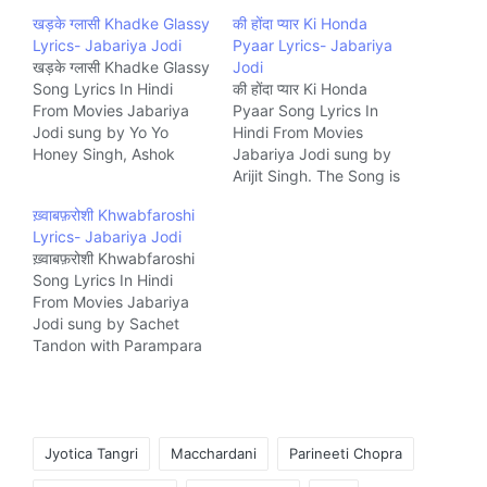
खड़के ग्लासी Khadke Glassy
की होंदा प्यार Ki Honda
Lyrics- Jabariya Jodi
Pyaar Lyrics- Jabariya
खड़के ग्लासी Khadke Glassy
Jodi
Song Lyrics In Hindi
की होंदा प्यार Ki Honda
From Movies Jabariya
Pyaar Song Lyrics In
Jodi sung by Yo Yo
Hindi From Movies
Honey Singh, Ashok
Jabariya Jodi sung by
Mastie & Jyotica Tangri.
Arijit Singh. The Song is
The Song is written by
written by Raj Shekhar
ख़्वाबफ़रोशी Khwabfaroshi
Tanishk Bagchi and
and composed by Vishal
Lyrics- Jabariya Jodi
Channi Rakhala and
Mishra. Music company
ख़्वाबफ़रोशी Khwabfaroshi
composed by Tanishk
Zee
Song Lyrics In Hindi
Bagchi with Ashok
From Movies Jabariya
Mastie. Music company
Jodi sung by Sachet
Zee
Tandon with Parampara
Thakur. The Song is
written by Siddharth-
Garima and composed
by Sachet Tandon.
Tags:
Music company Zee
Jyotica Tangri
Macchardani
Parineeti Chopra