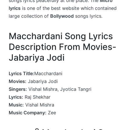
songs lyrics peacefully at one place. The
Micro
lyrics
is one of the best website which contained
large collection of
Bollywood
songs lyrics.
Macchardani Song Lyrics
Description From Movies-
Jabariya Jodi
Lyrics Title:
Macchardani
Movies:
Jabariya Jodi
Singers:
Vishal Mishra, Jyotica Tangri
Lyrics:
Raj Shekhar
Music:
Vishal Mishra
Music Company:
Zee