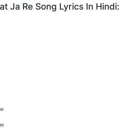
Mat Ja Re Song Lyrics In Hindi:
लक
ज़र