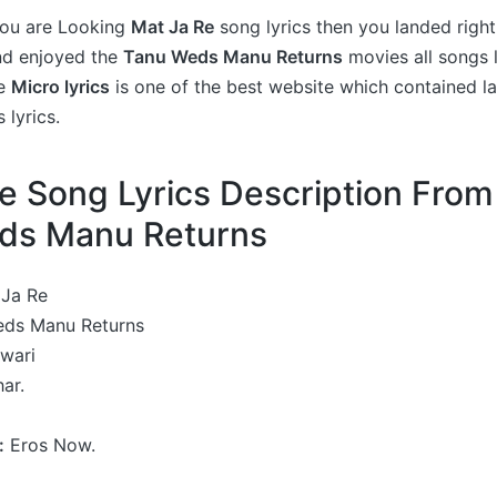
 you are Looking
Mat Ja Re
song lyrics then you landed right
nd enjoyed the
Tanu Weds Manu Returns
movies all songs l
he
Micro lyrics
is one of the best website which contained la
 lyrics.
e Song Lyrics Description Fro
ds Manu Returns
Ja Re
ds Manu Returns
iwari
ar.
:
Eros Now.