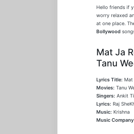
Hello friends if
worry relaxed a
at one place. T
Bollywood
songs
Mat Ja R
Tanu We
Lyrics Title:
Mat 
Movies:
Tanu We
Singers:
Ankit T
Lyrics:
Raj SheKh
Music:
Krishna
Music Company