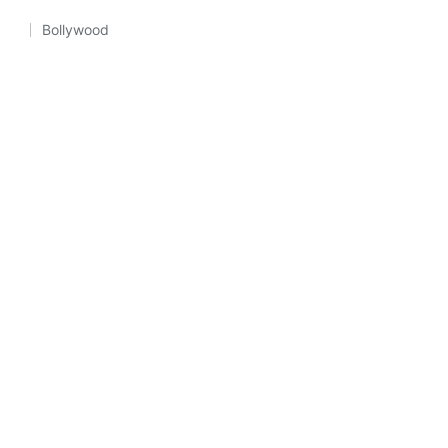
Bollywood
Posted
in