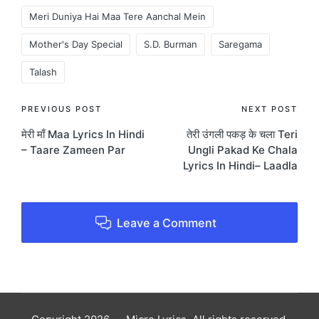
Tags:
Meri Duniya Hai Maa Tere Aanchal Mein
Mother's Day Special
S.D. Burman
Saregama
Talash
Post
PREVIOUS POST
NEXT POST
मेरी माँ Maa Lyrics In Hindi
तेरी उंगली पकड़ के चला Teri
navigation
– Taare Zameen Par
Ungli Pakad Ke Chala
Lyrics In Hindi– Laadla
Leave a Comment