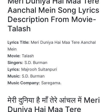
Meri Duniya Hai Maa Tere
Aanchal Mein Song Lyrics
Description From Movie-
Talash
Lyrics Title:
Meri Duniya Hai Maa Tere Aanchal
Mein
Movie:
Talash
Singers:
S.D. Burman
Lyrics:
Majrooh Sultanpuri
Music:
S.D. Burman
Music Company:
Saregama.
मेरी दुनिया है माँ तेरे आंचल में Meri
Duniya Hai Maa Tere