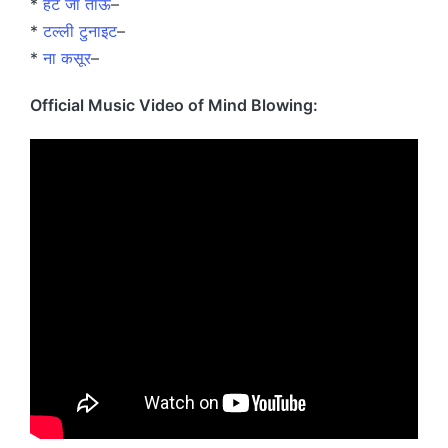
*
हट जा ताऊ
–
*
टल्ली टुनाइट
–
*
ना कसूर
–
Official Music Video of Mind Blowing: