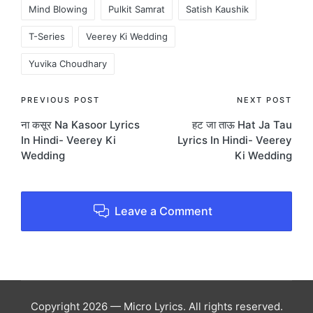
Mind Blowing
Pulkit Samrat
Satish Kaushik
T-Series
Veerey Ki Wedding
Yuvika Choudhary
Post
PREVIOUS POST
NEXT POST
ना कसूर Na Kasoor Lyrics
हट जा ताऊ Hat Ja Tau
navigation
In Hindi- Veerey Ki
Lyrics In Hindi- Veerey
Wedding
Ki Wedding
Leave a Comment
Copyright 2026 — Micro Lyrics. All rights reserved.