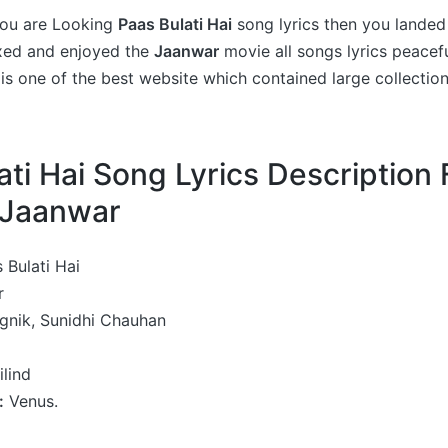
 you are Looking
Paas Bulati Hai
song lyrics then you landed 
axed and enjoyed the
Jaanwar
movie all songs lyrics peacefu
is one of the best website which contained large collectio
ati Hai Song Lyrics Description
 Jaanwar
 Bulati Hai
r
gnik, Sunidhi Chauhan
lind
:
Venus.