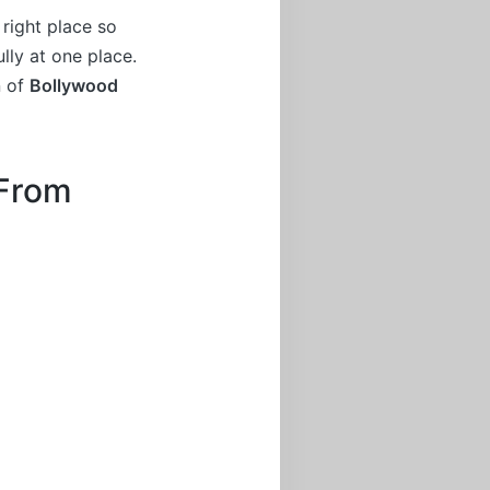
right place so
lly at one place.
n of
Bollywood
 From