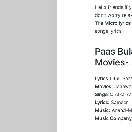
Hello friends if
don’t worry rel
The
Micro lyrics
songs lyrics.
Paas Bul
Movies-
Lyrics Title:
Paas
Movies:
Jaanwa
Singers:
Alka Ya
Lyrics:
Sameer
Music:
Anand-Mi
Music Company