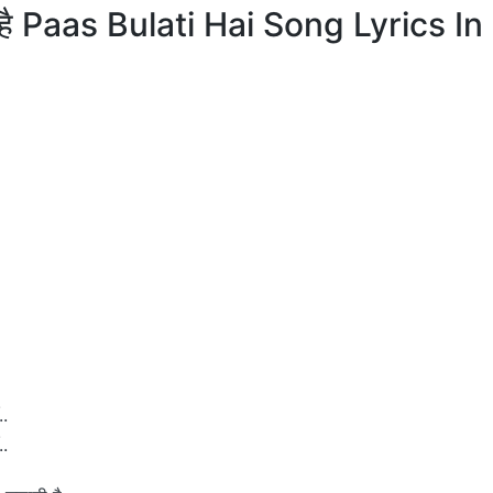
ी है Paas Bulati Hai Song Lyrics In
..
..