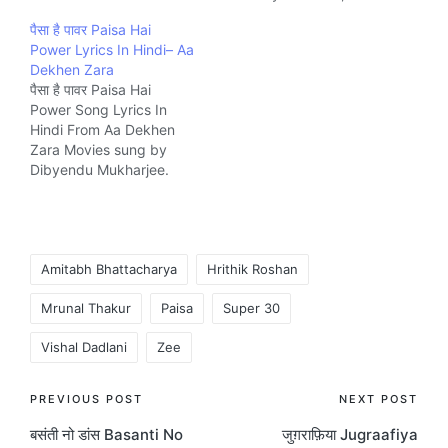
RBD, Selina and
पैसा है पावर Paisa Hai
composed by RDB Music
Power Lyrics In Hindi– Aa
company Venus.
Dekhen Zara
पैसा है पावर Paisa Hai
Power Song Lyrics In
Hindi From Aa Dekhen
Zara Movies sung by
Dibyendu Mukharjee.
The Song is written by
Prashant Pandey, Syed
Gulrez and composed
by Gourav Dasgupta
Tags:
Music company Eros
Amitabh Bhattacharya
Hrithik Roshan
Now.
Mrunal Thakur
Paisa
Super 30
Vishal Dadlani
Zee
Post
PREVIOUS POST
NEXT POST
बसंती नो डांस Basanti No
जुग़राफ़िया Jugraafiya
navigation