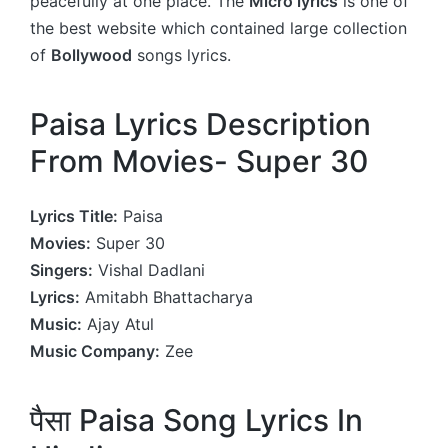
peacefully at one place. The
Micro lyrics
is one of
the best website which contained large collection
of
Bollywood
songs lyrics.
Paisa Lyrics Description
From Movies- Super 30
Lyrics Title:
Paisa
Movies:
Super 30
Singers:
Vishal Dadlani
Lyrics:
Amitabh Bhattacharya
Music:
Ajay Atul
Music Company:
Zee
पैसा Paisa Song Lyrics In