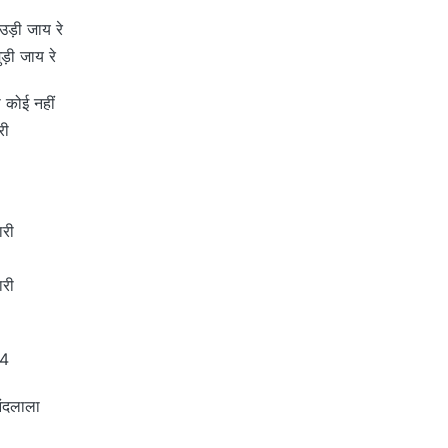
उड़ी जाय रे
ुड़ी जाय रे
सा कोई नहीं
री
ारी
ारी
x4
नंदलाला