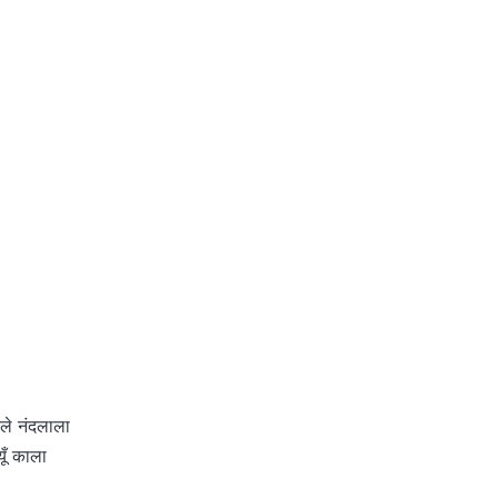
ोले नंदलाला
्यूँ काला