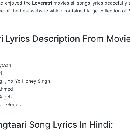
nd enjoyed the
Loveratri
movies all songs lyrics peacefully 
ne of the best website which contained large collection of
i Lyrics Description From Movi
i
taari
i
i , Yo Yo Honey Singh
Ahmed
Bagchi
:
T-Series,
angtaari Song Lyrics In Hindi: