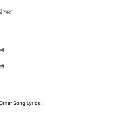
्यूँ काला
ारी
ारी
Other Song Lyrics :