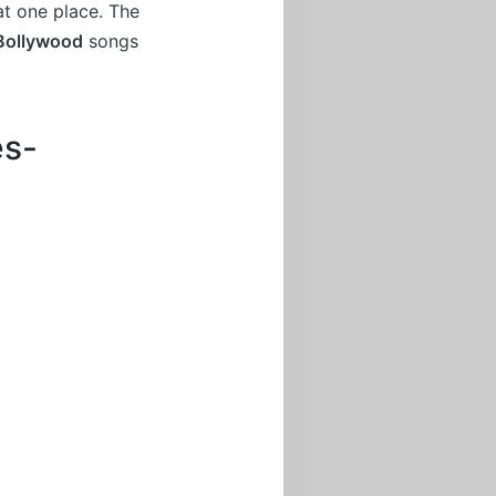
at one place. The
Bollywood
songs
es-