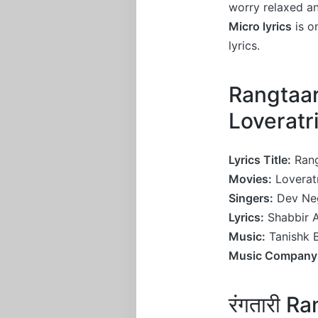
worry relaxed a
Micro lyrics
is o
lyrics.
Rangtaar
Loveratr
Lyrics Title:
Rang
Movies:
Loveratr
Singers:
Dev Neg
Lyrics:
Shabbir 
Music:
Tanishk 
Music Company
रंगतारी R