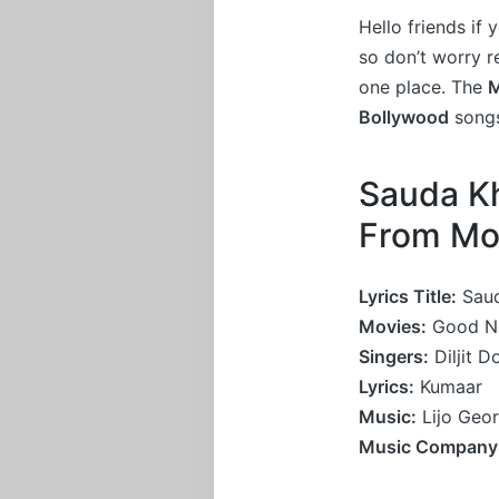
Hello friends if
so don’t worry 
one place. The
M
Bollywood
songs
Sauda Kh
From Mo
Lyrics Title:
Saud
Movies:
Good N
Singers:
Diljit D
Lyrics:
Kumaar
Music:
Lijo Geor
Music Company