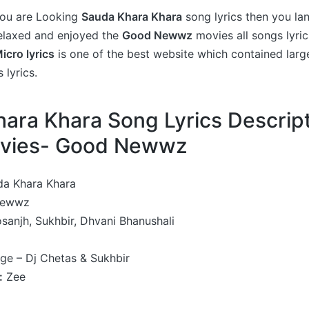
 you are Looking
Sauda Khara Khara
song lyrics then you la
relaxed and enjoyed the
Good Newwz
movies all songs lyric
icro lyrics
is one of the best website which contained large
 lyrics.
ara Khara Song Lyrics Descrip
vies- Good Newwz
a Khara Khara
ewwz
osanjh, Sukhbir, Dhvani Bhanushali
ge – Dj Chetas & Sukhbir
:
Zee