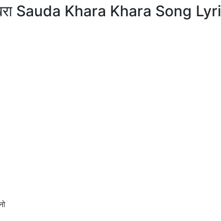
 खरा Sauda Khara Khara Song Lyri
नो