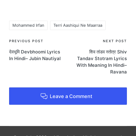
by Sangeeta Gupta and
composed by Anurag
Saikia music Company
T-Series.
Tags:
Mohammed Irfan
Terri Aashiqui Ne Maarraa
Post
PREVIOUS POST
NEXT POST
देवभूमि Devbhoomi Lyrics
शिव तांडव स्तोत्र Shiv
navigation
In Hindi– Jubin Nautiyal
Tandav Stotram Lyrics
With Meaning In Hindi–
Ravana
Leave a Comment