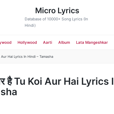
Micro Lyrics
Database of 10000+ Song Lyrics (In
Hindi)
lywood
Hollywood
Aarti
Album
Lata Mangeshkar
oi Aur Hai Lyrics In Hindi – Tamasha
और है Tu Koi Aur Hai Lyrics 
asha