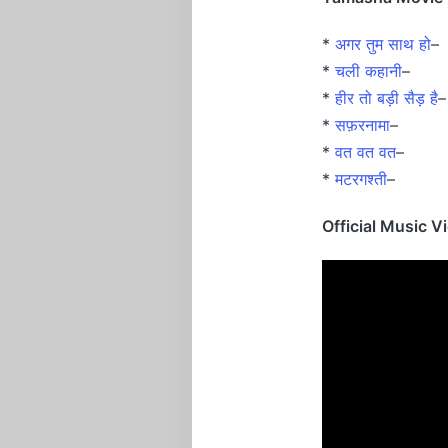
*
अगर तुम साथ हो
–
*
चली कहानी
–
*
हीर तो बड़ी सैड़ है
–
*
सफ़रनामा
–
*
वत वत वत
–
*
मटरगश्ती
–
Official Music V