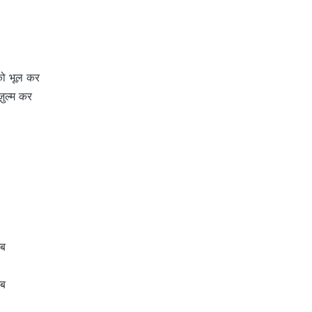
 को भूल कर
ज़ुल्म कर
अब
अब