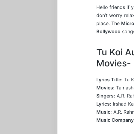
Hello friends if
don’t worry rel
place. The
Micro
Bollywood
songs
Tu Koi A
Movies-
Lyrics Title:
Tu K
Movies:
Tamash
Singers:
A.R. Ra
Lyrics:
Irshad Ka
Music:
A.R. Rah
Music Company