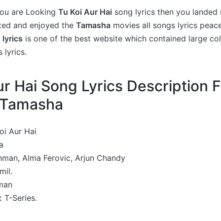
 you are Looking
Tu Koi Aur Hai
song lyrics then you landed 
axed and enjoyed the
Tamasha
movies all songs lyrics peace
 lyrics
is one of the best website which contained large col
 lyrics.
ur Hai Song Lyrics Description 
 Tamasha
oi Aur Hai
a
hman, Alma Ferovic, Arjun Chandy
mil.
man
:
T-Series.