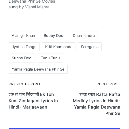
Deewana Phir Se Movies
sung by Vishal Mishra,
Jordi Patel, Disha
Sharma, Akash Ojha,
Rekha, Dharmendra,
Shatrughan Sinha,
Tags:
Salman Khan, Sonakshi
Alamgir Khan
Bobby Deol
Dharmendra
Sinha. The Song is
Jyotica Tangri
Kriti Kharbanda
Saregama
written by Pulkit Rishi,
Kunwar Juneja, D
Sunny Deol
Tunu Tunu
Soldierz and composed
by Vishal Mishra.…
Yamla Pagla Deewana Phir Se
Post
PREVIOUS POST
NEXT POST
एक तो कम जिंदगानी Ek Toh
रफ्ता रफ्ता Rafta Rafta
navigation
Kum Zindagani Lyrics In
Medley Lyrics In Hindi-
Hindi- Marjaavaan
Yamla Pagla Deewana
Phir Se