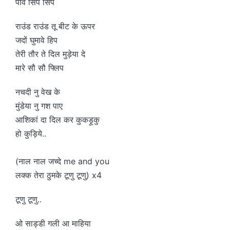
पीवे सिप सिप
राउंड राउंड तू बीट के ऊपर
जदों घुमावे हिप
तेरी तौर ते दिल मुड़ेया दे
मारे सौ सौ फ्लिप
नचदी नु वेख के
मुंडेया नु गश पाए
आशिकां दा दिल कर कुकड़ूकु
हो कुड़िये..
(नाल नाल जच्दे me and you
लक्क तेरा ठुमके टूणु टूणु) x4
टूणु टूणु..
ओ साड्डी गली आ माहिया