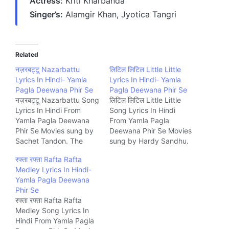
Actress:
Kriti Kharbanda
Singer’s:
Alamgir Khan, Jyotica Tangri
Related
नज़रबट्टू Nazarbattu
लिटिल लिटिल Little Little
Lyrics In Hindi- Yamla
Lyrics In Hindi- Yamla
Pagla Deewana Phir Se
Pagla Deewana Phir Se
नज़रबट्टू Nazarbattu Song
लिटिल लिटिल Little Little
Lyrics In Hindi From
Song Lyrics In Hindi
Yamla Pagla Deewana
From Yamla Pagla
Phir Se Movies sung by
Deewana Phir Se Movies
Sachet Tandon. The
sung by Hardy Sandhu.
Song is written by Pulkit
The Song is written by D
रफ्ता रफ्ता Rafta Rafta
Rishi and composed by
Soldierz and composed
Medley Lyrics In Hindi-
Sachet-Parampara.
by D Soldierz. Music
Yamla Pagla Deewana
Music company
company Saregama.
Phir Se
Saregama.
रफ्ता रफ्ता Rafta Rafta
Medley Song Lyrics In
Hindi From Yamla Pagla