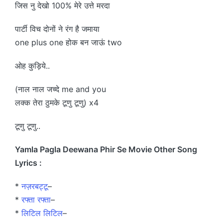
जिस नु देखो 100% मेरे उत्ते मरदा
पार्टी विच दोनों ने रंग है जमाया
one plus one होक बन जाऊं two
ओह कुड़िये..
(नाल नाल जच्दे me and you
लक्क तेरा ठुमके टूणु टूणु) x4
टूणु टूणु..
Yamla Pagla Deewana Phir Se Movie Other Song
Lyrics :
*
नज़रबट्टू
–
*
रफ्ता रफ्ता
–
*
लिटिल लिटिल
–