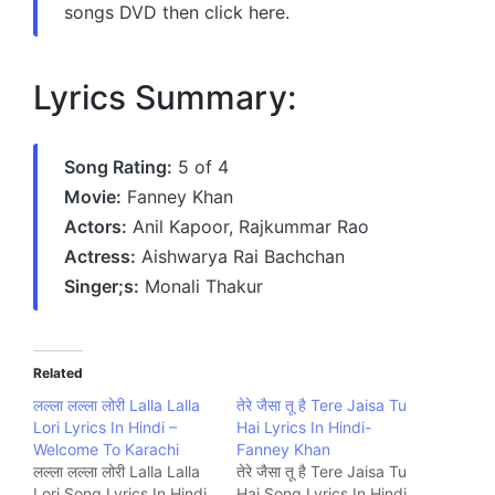
songs DVD then click here.
Lyrics Summary:
Song Rating:
5 of 4
Movie:
Fanney Khan
Actors:
Anil Kapoor, Rajkummar Rao
Actress:
Aishwarya Rai Bachchan
Singer;s:
Monali Thakur
Related
लल्ला लल्ला लोरी Lalla Lalla
तेरे जैसा तू है Tere Jaisa Tu
Lori Lyrics In Hindi –
Hai Lyrics In Hindi-
Welcome To Karachi
Fanney Khan
लल्ला लल्ला लोरी Lalla Lalla
तेरे जैसा तू है Tere Jaisa Tu
Lori Song Lyrics In Hindi
Hai Song Lyrics In Hindi