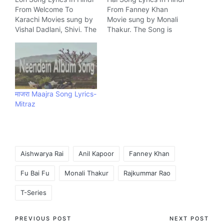
From Welcome To
From Fanney Khan
Karachi Movies sung by
Movie sung by Monali
Vishal Dadlani, Shivi. The
Thakur. The Song is
Song is written by
written by Irshad Kamil
Rochak Kohli and
and composed by Amit
composed by Rochak
Trivedi Music company
Kohli Music company T-
T-Series.
Series.
माजरा Maajra Song Lyrics-
Mitraz
Tags:
Aishwarya Rai
Anil Kapoor
Fanney Khan
Fu Bai Fu
Monali Thakur
Rajkummar Rao
T-Series
Post
PREVIOUS POST
NEXT POST