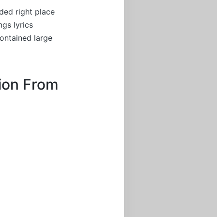
ded right place
gs lyrics
ontained large
tion From