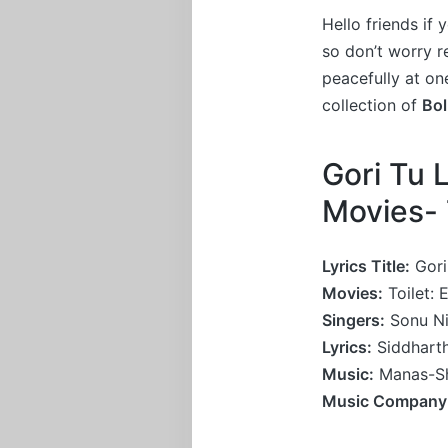
Hello friends if
so don’t worry 
peacefully at on
collection of
Bo
Gori Tu 
Movies- 
Lyrics Title:
Gori
Movies:
Toilet: 
Singers:
Sonu Ni
Lyrics:
Siddhart
Music:
Manas-Sh
Music Company