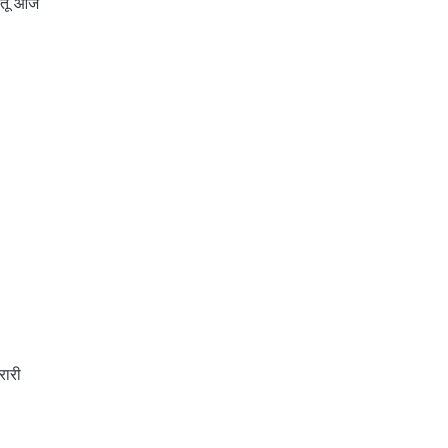
 तू आज
रारी