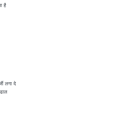
ा है
्जी लगा दे
े ढाल