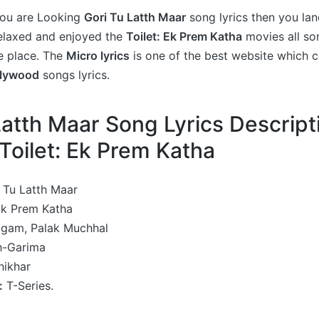
 you are Looking
Gori Tu Latth Maar
song lyrics then you lan
relaxed and enjoyed the
Toilet: Ek Prem Katha
movies all son
e place. The
Micro lyrics
is one of the best website which c
llywood
songs lyrics.
Latth Maar Song Lyrics Descrip
Toilet: Ek Prem Katha
 Tu Latth Maar
Ek Prem Katha
gam, Palak Muchhal
h-Garima
ikhar
:
T-Series.