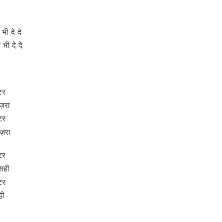
भी दे दे
भी दे दे
्टर
 ज़रा
्टर
 ज़रा
्टर
 सही
्टर
ही