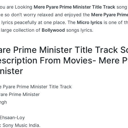
 you are Looking
Mere Pyare Prime Minister Title Track
song 
ce so don’t worry relaxed and enjoyed the
Mere Pyare Prime
 lyrics peacefully at one place. The
Micro lyrics
is one of t
large collection of
Bollywood
songs lyrics.
re Prime Minister Title Track 
escription From Movies- Mere 
nister
 Pyare Prime Minister Title Track
are Prime Minister
ingh
Ehsaan-Loy
:
Sony Music India.