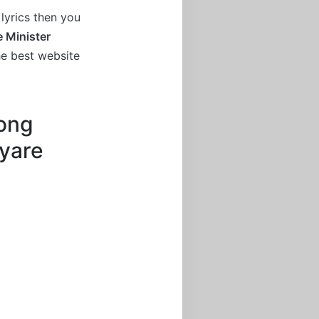
lyrics then you
 Minister
he best website
Song
Pyare