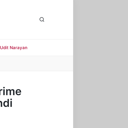
Udit Narayan
 Prime
ndi