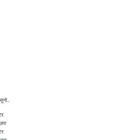
सुनो..
्टर
 ज़रा
्टर
 ज़रा