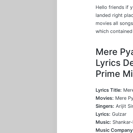
Hello friends if
landed right pla
movies all songs
which contained 
Mere Pya
Lyrics D
Prime Mi
Lyrics Title:
Mere
Movies:
Mere Py
Singers:
Arijit S
Lyrics:
Gulzar
Music:
Shankar-
Music Company