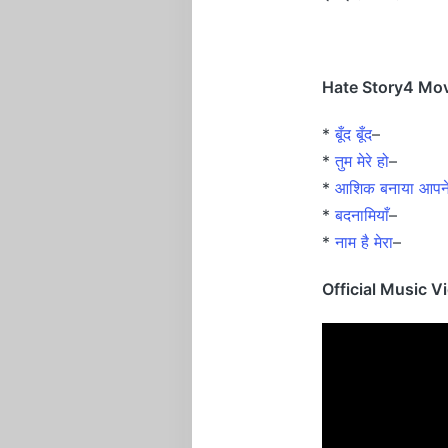
Hate Story4 Mov
*
बूँद बूँद
–
*
तुम मेरे हो
–
*
आशिक बनाया आपन
*
बदनामियाँ
–
*
नाम है मेरा
–
Official Music V