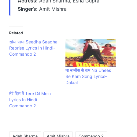
Actress:
Adah Sharma, Esha Gupta
Singer’s:
Amit Mishra
Related
सीधा साधा Seedha Saadha
Reprise Lyrics In Hindi-
Commando 2
ना उन्नीस से कम Na Unees
Se Kam Song Lyrics–
Dalaal
तेरे दिल में Tere Dil Mein
Lyrics In Hindi-
Commando 2
Tags:
Adah Sharma
Amit Mishra
Commando 2