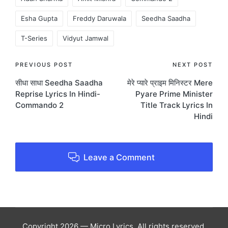
Esha Gupta
Freddy Daruwala
Seedha Saadha
T-Series
Vidyut Jamwal
Post
PREVIOUS POST
NEXT POST
सीधा साधा Seedha Saadha
मेरे प्यारे प्राइम मिनिस्टर Mere
navigation
Reprise Lyrics In Hindi-
Pyare Prime Minister
Commando 2
Title Track Lyrics In
Hindi
Leave a Comment
Copyright 2026 — Micro Lyrics. All rights reserved.